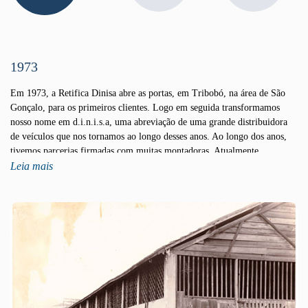
1973
Em 1973, a Retifica Dinisa abre as portas, em Tribobó, na área de São
Gonçalo, para os primeiros clientes. Logo em seguida transformamos
nosso nome em d.i.n.i.s.a, uma abreviação de uma grande distribuidora
de veículos que nos tornamos ao longo desses anos. Ao longo dos anos,
tivemos parcerias firmadas com muitas montadoras. Atualmente
trabalhamos com a Renault, Nissan, Peugeot, Citroen, Jeep e Ram. Na
Leia mais
região de São Gonçalo e Niterói, além de contar com uma loja no Plaza
Shopping Niterói voltada para a inovação de carros por assinatura, um
ponto recente em comemoração aos 50 anos que completaremos em 2023.