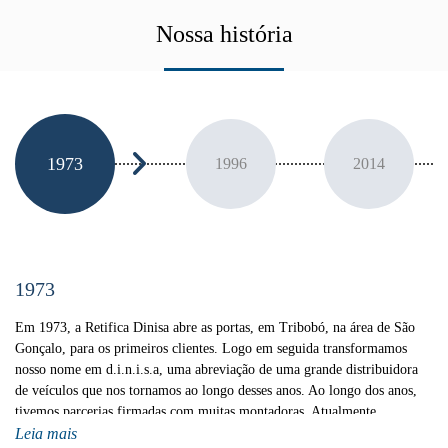
Nossa história
1973
1996
2014
1973
Em 1973, a Retifica Dinisa abre as portas, em Tribobó, na área de São
Gonçalo, para os primeiros clientes. Logo em seguida transformamos
nosso nome em d.i.n.i.s.a, uma abreviação de uma grande distribuidora
de veículos que nos tornamos ao longo desses anos. Ao longo dos anos,
tivemos parcerias firmadas com muitas montadoras. Atualmente
trabalhamos com a Renault, Nissan, Peugeot, Citroen, Jeep e Ram. Na
Leia mais