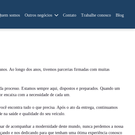
Quem somos
Outros negócios
Contato
Trabalhe conosco
Blog
anos. Ao longo dos anos, tivemos parcerias firmadas com muitas
ada processo. Estamos sempre aqui, dispostos e preparados. Quando um
hor encaixa com a necessidade de cada um.
ocê encontra tudo o que precisa. Após o ato da entrega, continuamos
e na saúde e qualidade do seu veículo.
apesar de acompanhar a modernidade deste mundo, nunca perdemos a nossa
sforçando e nos dedicando para que tenham uma ótima experiência conosco