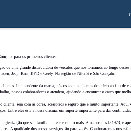
onçalo, para os primeiros clientes.
ão de uma grande distribuidora de veículos que nos tornamos ao longo desses 
itroen, Jeep, Ram, BYD e Geely. Na região de Niterói e São Gonçalo.
 clientes. Independente da marca, nós os acompanhamos do início ao fim de c
rabalho, nossos colaboradores o atendem, ajudando a encontrar o carro que mel
liente, seja com as cores, acessórios e seguro que é muito importante. Aqui v
os. Entre eles está a nossa oficina, um suporte importante para dar continuidad
o a higienização que sua família merece e muito mais. Atuamos desde 1973, e 
boradores. A qualidade dos nossos serviços são para vocês! Continuaremos nos e