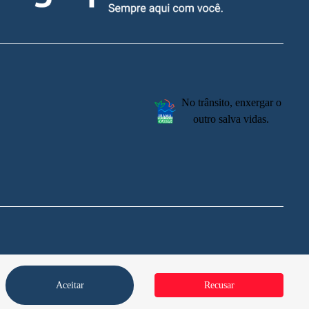
No trânsito, enxergar o
outro salva vidas.
Aceitar
Recusar