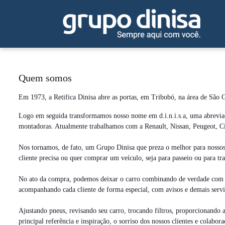
Quem somos
Em 1973, a Retifica Dinisa abre as portas, em Tribobó, na área de São G
Logo em seguida transformamos nosso nome em d.i.n.i.s.a, uma abreviaç
montadoras. Atualmente trabalhamos com a Renault, Nissan, Peugeot, C
Nos tornamos, de fato, um Grupo Dinisa que preza o melhor para nossos
cliente precisa ou quer comprar um veículo, seja para passeio ou para t
No ato da compra, podemos deixar o carro combinando de verdade com o c
acompanhando cada cliente de forma especial, com avisos e demais serviç
Ajustando pneus, revisando seu carro, trocando filtros, proporcionand
principal referência e inspiração, o sorriso dos nossos clientes e cola