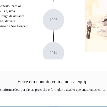
Gonçalo, para os
.i.s.a, uma
 longo desses anos.
1996
 Atualmente
egião de São Gonçalo
da para a inovação
s que completaremos
2014
Entre em contato com a nossa equipe
2023
ais informações, por favor, preencha o formulário abaixo que entraremos em con