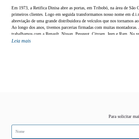
Em 1973, a Retifica Dinisa abre as portas, em Tribobó, na área de São 
primeiros clientes. Logo em seguida transformamos nosso nome em d.i.n
abreviação de uma grande distribuidora de veículos que nos tornamos ao
Ao longo dos anos, tivemos parcerias firmadas com muitas montadoras.
trabalhamos com a Renault, Nissan, Peugeot, Citroen, Jeep e Ram. Na r
e Niterói, além de contar com uma loja no Plaza Shopping Niterói volta
Leia mais
de carros por assinatura, um ponto recente em comemoração aos 50 ano
em 2023.
Para solicitar m